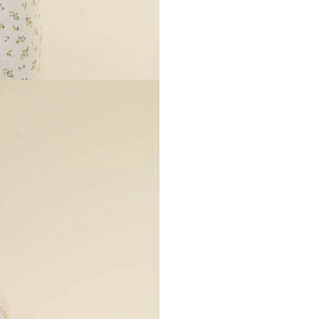
delicata tonal
incarnato con 
La lavorazione
da un
ricamo 
luminosi e le
movimento, lu
La vestibilità 
sia con pantal
raffinato ma
Un capo iconic
preziosi senza